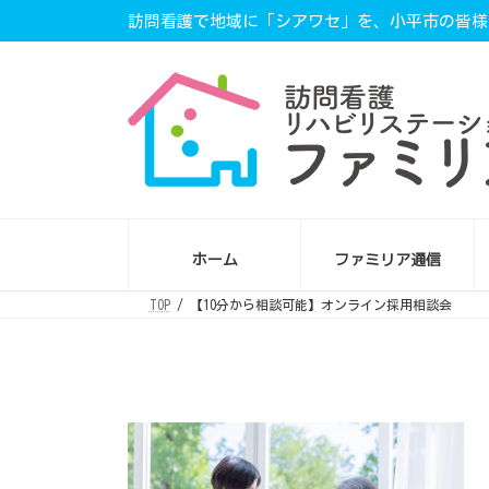
コ
ナ
訪問看護で地域に「シアワセ」を、小平市の皆様に
ン
ビ
テ
ゲ
ン
ー
ツ
シ
へ
ョ
ス
ン
キ
に
ッ
移
プ
動
ホーム
ファミリア通信
TOP
【10分から相談可能】オンライン採用相談会